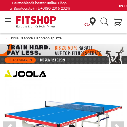
69 Fachmärkte vor Ort mit 75 eigenen Servicetechnikern
69x
Joola Outdoor-Tischtennisplatte