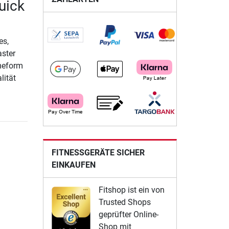
uick
es,
aster
meform
lität
FITNESSGERÄTE SICHER
EINKAUFEN
Fitshop ist ein von
Trusted Shops
geprüfter Online-
Shop mit