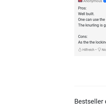
Anonymous
Pros:
Well built.
One can use the 
The knurling is 
Cons:
As the the locki
•
Hilfreich
Nic
Bestseller