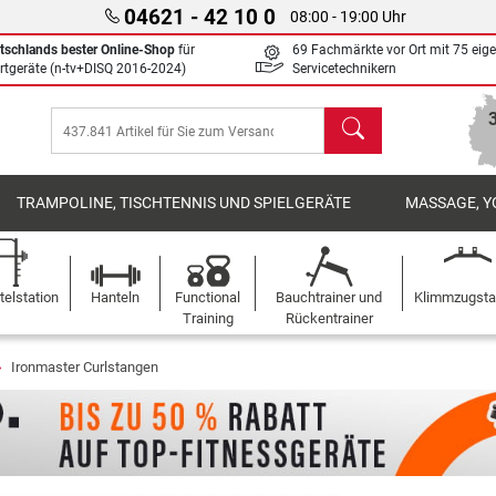
04621 - 42 10 0
08:00 - 19:00 Uhr
tschlands bester Online-Shop
für
69 Fachmärkte vor Ort mit 75 eig
rtgeräte (n-tv+DISQ 2016-2024)
Servicetechnikern
Suchen
TRAMPOLINE, TISCHTENNIS UND SPIELGERÄTE
MASSAGE, Y
elstation
Hanteln
Functional
Bauchtrainer und
Klimmzugst
Training
Rückentrainer
Ironmaster Curlstangen