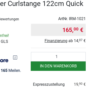
er Curlstange 122cm Quick
ArtNr.
IRM-1021
Bewertungen
165,
€
00
frei!
Finanzierung
ab
14,
€
07
r GLS
Anzahl
IN DEN WARENKORB
e
165
Meilen.
Expresszustellung
19,
€
90