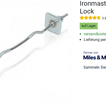
Ironmast
Lock
3 
Auf Lager
versandkosten
Lieferung pe
Sammeln Si