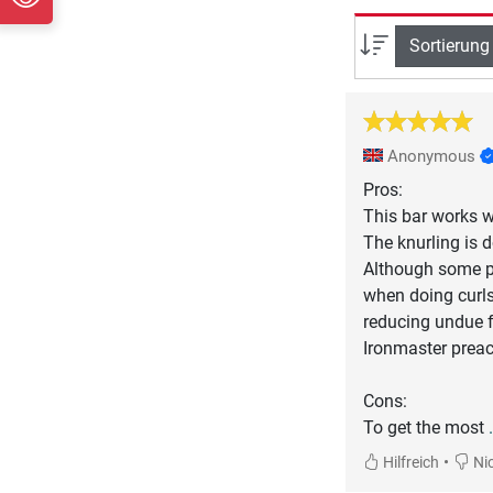
Sortierung
Anonymous
Pros:
This bar works we
The knurling is d
Although some pe
when doing curls
reducing undue f
Ironmaster preac
Cons:
To get the most
•
Hilfreich
Nic