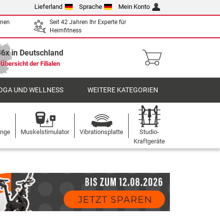
Lieferland
Sprache
Mein Konto
enen
Seit 42 Jahren Ihr Experte für
Heimfitness
36x in Deutschland
Übersicht der Filialen
OGA UND WELLNESS
WEITERE KATEGORIEN
ange
Muskelstimulator
Vibrationsplatte
Studio-
Kraftgeräte