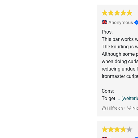
Anonymous
Pros:
This bar works we
The knurling is w
Although some pe
when doing curls
reducing undue f
Ironmaster curlpu
Cons:
To get
... [weiter
•
Hilfreich
Nic