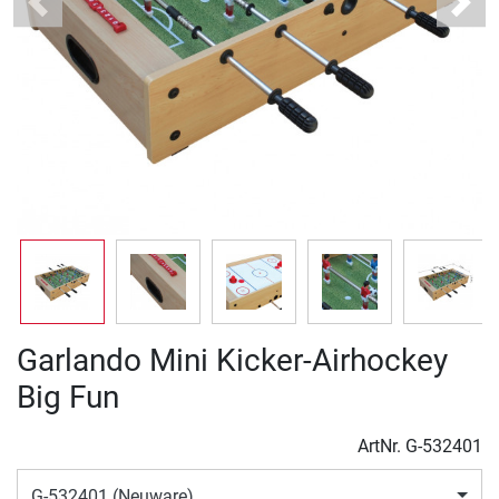
Previous
Next
Garlando Mini Kicker-Airhockey
Big Fun
ArtNr.
G-532401
G-532401 (Neuware)