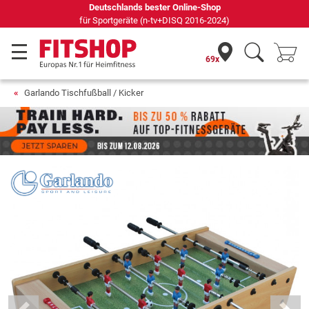
Deutschlands bester Online-Shop
für Sportgeräte (n-tv+DISQ 2016-2024)
69x
Garlando Tischfußball / Kicker