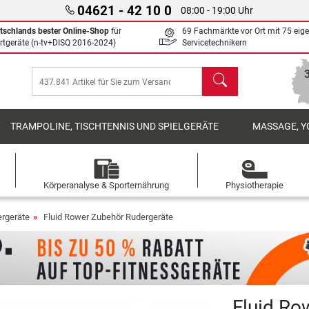
04621 - 42 10 0
08:00 - 19:00 Uhr
tschlands bester Online-Shop
für
69 Fachmärkte vor Ort mit 75 eig
rtgeräte (n-tv+DISQ 2016-2024)
Servicetechnikern
Suchen
TRAMPOLINE, TISCHTENNIS UND SPIELGERÄTE
MASSAGE, Y
Körperanalyse & Sporternährung
Physiotherapie
rgeräte
Fluid Rower Zubehör Rudergeräte
Fluid Ro