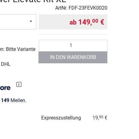
ArtNr.
FDF-23FEVK0020
149,
€
00
ab
Anzahl
: Bitte Variante
IN DEN WARENKORB
r DHL
e
149
Meilen.
Expresszustellung
19,
€
90