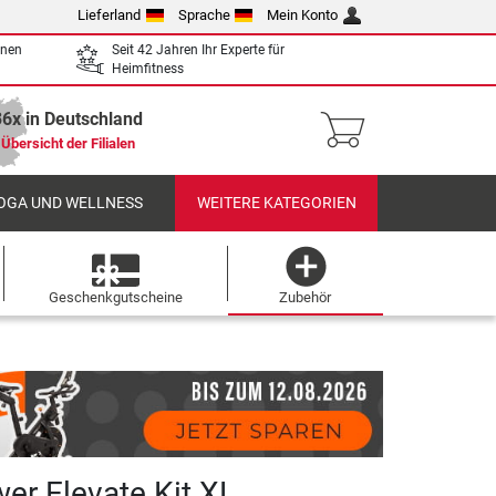
Lieferland
Sprache
Mein Konto
enen
Seit 42 Jahren Ihr Experte für
Heimfitness
36x in Deutschland
Übersicht der Filialen
OGA UND WELLNESS
WEITERE KATEGORIEN
Geschenkgutscheine
Zubehör
wer Elevate Kit XL