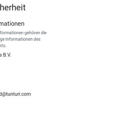
herheit
rmationen
nformationen gehören die
ge Informationen des
kts.
s B.V.
nd@tunturi.com