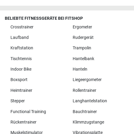
BELIEBTE FITNESSGERÄTE BEI FITSHOP
Crosstrainer
Ergometer
Laufband
Rudergerät
Kraftstation
Trampolin
Tischtennis
Hantelbank
Indoor Bike
Hanteln
Boxsport
Liegeergometer
Heimtrainer
Rollentrainer
Stepper
Langhantelstation
Functional Training
Bauchtrainer
Rückentrainer
Klimmzugstange
Muskelstimulator
Vibrationsplatte