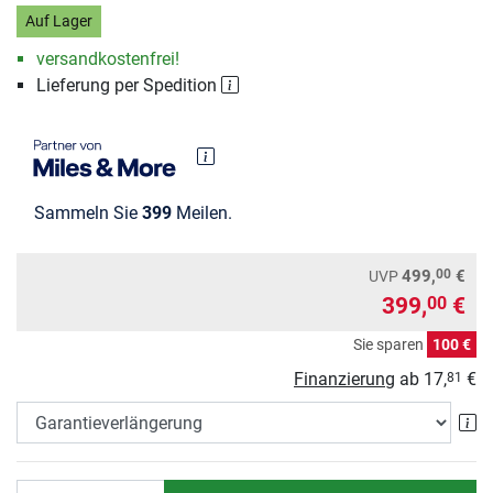
Auf Lager
versandkostenfrei!
Lieferung per Spedition
Sammeln Sie
399
Meilen.
00
499,
€
UVP
399,
€
00
Sie sparen
100 €
Finanzierung
ab
17,
€
81
Ga
Anzahl