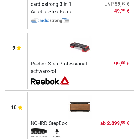
90
cardiostrong 3 in 1
UVP
59,
€
49,
€
90
Aerobic Step Board
9
Reebok Step Professional
99,
€
00
schwarz-rot
10
NOHRD StepBox
ab
2.899,
€
00