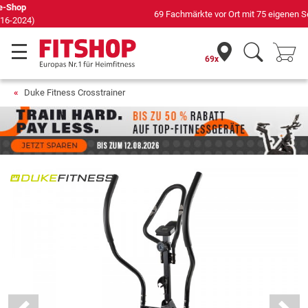
69 Fachmärkte vor Ort mit 75 eigenen Servicetechnikern
69x
Duke Fitness Crosstrainer