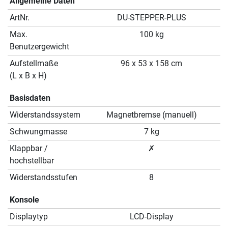
Allgemeine Daten
ArtNr.
DU-STEPPER-PLUS
Max.
100 kg
Benutzergewicht
Aufstellmaße
96 x 53 x 158 cm
(L x B x H)
Basisdaten
Widerstandssystem
Magnetbremse (manuell)
Schwungmasse
7 kg
Klappbar /
✗
hochstellbar
Widerstandsstufen
8
Konsole
Displaytyp
LCD-Display