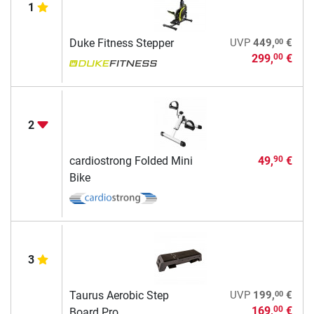
1
00
Duke Fitness Stepper
UVP
449,
€
299,
€
00
2
cardiostrong Folded Mini
49,
€
90
Bike
3
00
Taurus Aerobic Step
UVP
199,
€
169,
€
00
Board Pro