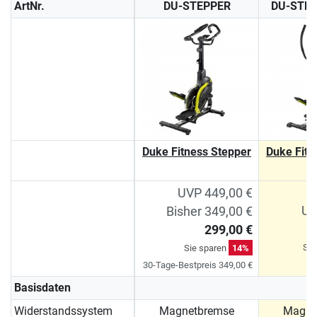
ArtNr.
DU-STEPPER
DU-STE
Duke Fitness Stepper
Duke Fitn
P
UVP 449,00 €
UV
Bisher 349,00 €
299,00 €
Sie
Sie sparen
14%
30-Tage-Bestpreis 349,00 €
Basisdaten
Widerstandssystem
Magnetbremse
Magne