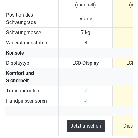
(manuell)
(ma
Position des
Vorne
Schwungrads
Schwungmasse
7 kg
7
Widerstandsstufen
8
Konsole
Displaytyp
LCD-Display
LCD-
Komfort und
Sicherheit
Transportrollen
✓
Handpulssensoren
✓
Jetzt ansehen
Dieses