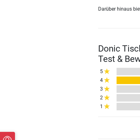
Darüber hinaus biete
Donic Tisc
Test & Be
5
4
3
2
1