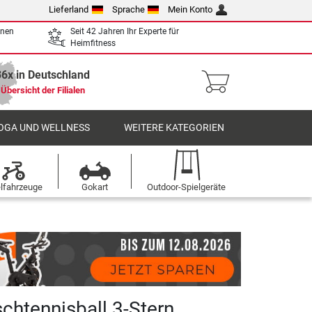
Lieferland
Sprache
Mein Konto
enen
Seit 42 Jahren Ihr Experte für
Heimfitness
36x in Deutschland
Übersicht der Filialen
OGA UND WELLNESS
WEITERE KATEGORIEN
elfahrzeuge
Gokart
Outdoor-Spielgeräte
schtennisball 3-Stern