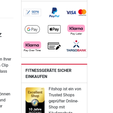
z
n Ihrer
 Clip
FITNESSGERÄTE SICHER
dass
EINKAUFEN
Fitshop ist ein von
können
Trusted Shops
 und
geprüfter Online-
er
Shop mit