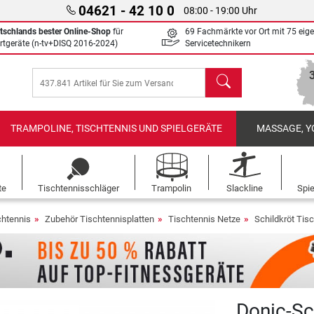
04621 - 42 10 0
08:00 - 19:00 Uhr
tschlands bester Online-Shop
für
69 Fachmärkte vor Ort mit 75 eig
rtgeräte (n-tv+DISQ 2016-2024)
Servicetechnikern
Suchen
TRAMPOLINE, TISCHTENNIS UND SPIELGERÄTE
MASSAGE, Y
te
Tischtennisschläger
Trampolin
Slackline
Spi
chtennis
Zubehör Tischtennisplatten
Tischtennis Netze
Schildkröt Tis
Donic-Sc