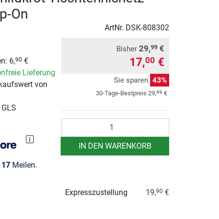
ip-On
ArtNr.
DSK-808302
29,
€
99
Bisher
17,
€
00
n: 6,
€
90
nfreie Lieferung
Sie sparen
43%
kaufswert von
99
30-Tage-Bestpreis
29,
€
r GLS
Anzahl
IN DEN WARENKORB
e
17
Meilen.
Expresszustellung
19,
€
90