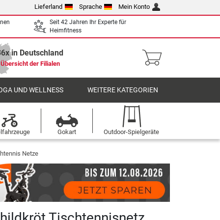
Lieferland
Sprache
Mein Konto
enen
Seit 42 Jahren Ihr Experte für
Heimfitness
36x in Deutschland
Übersicht der Filialen
OGA UND WELLNESS
WEITERE KATEGORIEN
elfahrzeuge
Gokart
Outdoor-Spielgeräte
chtennis Netze
hildkröt Tischtennisnetz