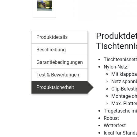
Produktdet
Produktdetails
Tischtenni
Beschreibung
Tischtennisnetz
Garantiebedingungen
Nylon-Netz:
Mit klappba
Test & Bewertungen
Netz spannb
Produktsicherheit
Clip-Befest
Montage oh
Max. Platte
Tragetasche mit
Robust
Wetterfest
Ideal für Stand