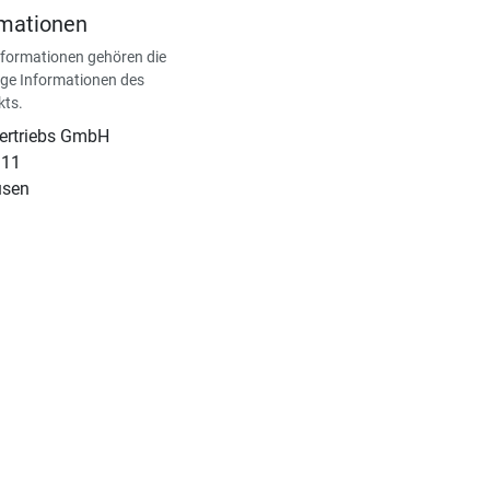
rmationen
nformationen gehören die
ge Informationen des
kts.
Vertriebs GmbH
 11
usen