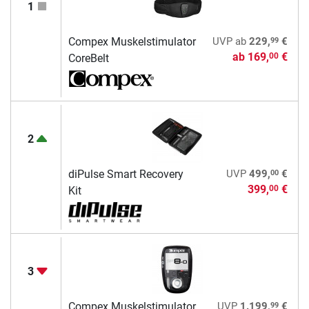
1
99
Compex Muskelstimulator
UVP
ab
229,
€
ab
169,
€
00
CoreBelt
2
00
diPulse Smart Recovery
UVP
499,
€
399,
€
00
Kit
3
99
Compex Muskelstimulator
UVP
1.199,
€