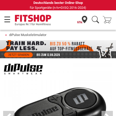
69 Fachmärkte vor Ort mit 75 eigenen Servicetechnikern
69x
diPulse Muskelstimulator