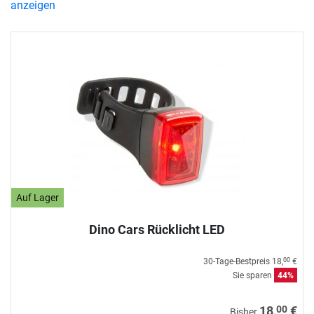
anzeigen
Auf Lager
Dino Cars Rücklicht LED
30-Tage-Bestpreis
18,
€
00
Sie sparen
44%
00
18,
€
Bisher