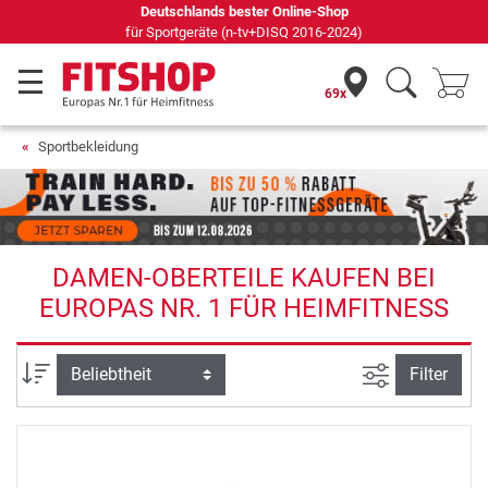
Deutschlands bester Online-Shop
für Sportgeräte (n-tv+DISQ 2016-2024)
69x
Sportbekleidung
DAMEN-OBERTEILE KAUFEN BEI
EUROPAS NR. 1 FÜR HEIMFITNESS
Ansicht filte
Sortierung
Filter