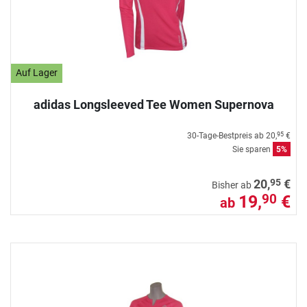
Auf Lager
adidas Longsleeved Tee Women Supernova
30-Tage-Bestpreis ab
20,
€
95
Sie sparen
5%
95
20,
€
Bisher ab
19,
€
90
ab