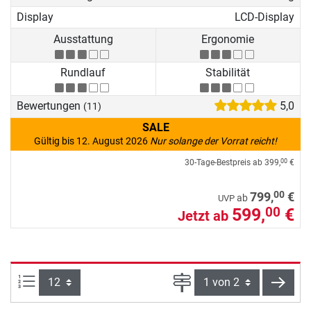
Display
LCD-Display
Ausstattung
Ergonomie
Rundlauf
Stabilität
Bewertungen
5,0
(11)
SALE
Gültig bis 12. August 2026
Nur solange der Vorrat reicht!
30-Tage-Bestpreis ab
399,
€
00
00
799,
€
ab
UVP
599,
€
00
Jetzt ab
Artikel pro Seite:
Seite
weite