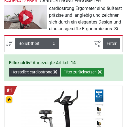
KAUFRATGEBER
: CARDIOSTRONG ERGOMETER
cardiostrong Ergometer sind äußerst
präzise und langlebig und zeichnen
sich durch ein elegantes Design und
eine ausgereifte Ergonomie aus. Sie
ermöglichen Ihnen durch
verschiedene Programme ein
Ansicht filte
Sortierung
Filter
abwechslungsreiches Training. Die
Ergometer von cardiostrong besitzen
Filter aktiv!
Angezeigte Artikel:
14
einen sehr angenehmen Rundlauf,
wodurch Sie zu sehr wertigen
Hersteller: cardiostrong
Filter zurücksetzen
Heimfitnessgeräten werden.
#1