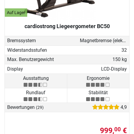
Auf Lager
cardiostrong Liegeergometer BC50
Bremssystem
Magnetbremse (elektronisch)
Widerstandsstufen
32
Max. Benutzergewicht
150 kg
Display
LCD-Display
Ausstattung
Ergonomie
Rundlauf
Stabilität
Bewertungen
4,9
(29)
999,
€
00