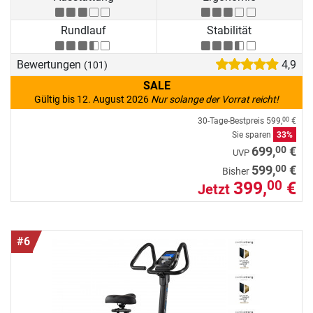
Rundlauf
Stabilität
Bewertungen
4,9
(101)
SALE
Gültig bis 12. August 2026
Nur solange der Vorrat reicht!
30-Tage-Bestpreis
599,
€
00
Sie sparen
33%
00
699,
€
UVP
00
599,
€
Bisher
399,
€
00
Jetzt
#6