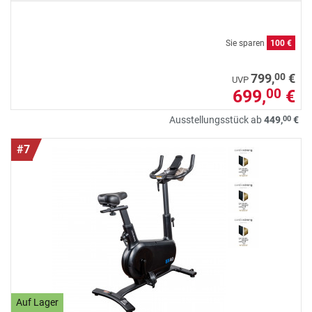
Sie sparen
100 €
00
799,
€
UVP
699,
€
00
00
Ausstellungsstück ab
449,
€
#7
Auf Lager