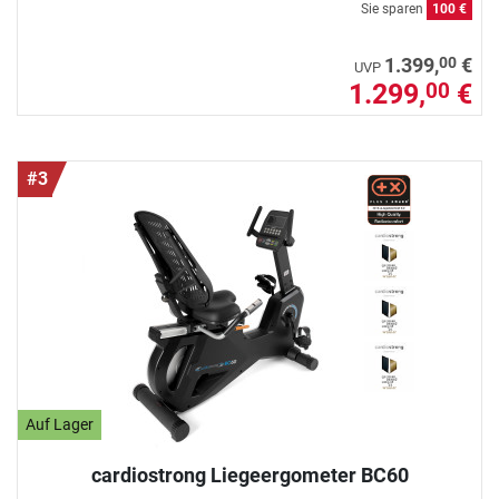
Sie sparen
100 €
00
1.399,
€
UVP
1.299,
€
00
#3
Auf Lager
cardiostrong Liegeergometer BC60