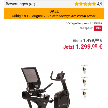
Bewertungen
4,9
(61)
SALE
Gültig bis 12. August 2026
Nur solange der Vorrat reicht!
30-Tage-Bestpreis
1.499,
€
00
Sie sparen
13%
00
1.499,
€
Bisher
1.299,
€
00
Jetzt