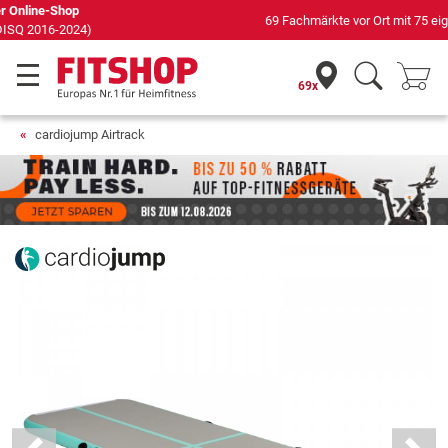
69 Fachmärkte vor Ort mit 75 eigenen Servicetechnikern
69x
cardiojump Airtrack