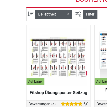
Ansicht filtern
Sortierung
Filter
Auf Lager
Auf La
Fitshop Übungsposter Seilzug
Bewertungen
5,0
Bewer
(4)