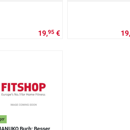
19,
€
19
95
ger
HANUKO Buch: Besser