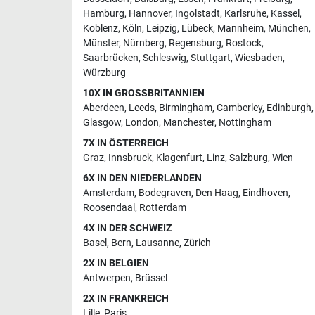
Hamburg
,
Hannover
,
Ingolstadt
,
Karlsruhe
,
Kassel
,
Koblenz
,
Köln
,
Leipzig
,
Lübeck
,
Mannheim
,
München
,
Münster
,
Nürnberg
,
Regensburg
,
Rostock
,
Saarbrücken
,
Schleswig
,
Stuttgart
,
Wiesbaden
,
Würzburg
10X IN GROSSBRITANNIEN
Aberdeen
,
Leeds
,
Birmingham
,
Camberley
,
Edinburgh
,
Glasgow
,
London
,
Manchester
,
Nottingham
7X IN ÖSTERREICH
Graz
,
Innsbruck
,
Klagenfurt
,
Linz
,
Salzburg
,
Wien
6X IN DEN NIEDERLANDEN
Amsterdam
,
Bodegraven
,
Den Haag
,
Eindhoven
,
Roosendaal
,
Rotterdam
4X IN DER SCHWEIZ
Basel
,
Bern
,
Lausanne
,
Zürich
2X IN BELGIEN
Antwerpen
,
Brüssel
2X IN FRANKREICH
Lille
,
Paris