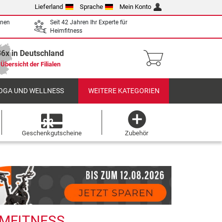
Lieferland
Sprache
Mein Konto
enen
Seit 42 Jahren Ihr Experte für
Heimfitness
36x in Deutschland
Übersicht der Filialen
OGA UND WELLNESS
WEITERE KATEGORIEN
Geschenkgutscheine
Zubehör
IMFITNESS