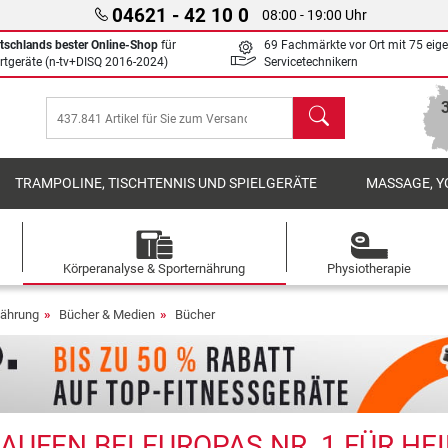
04621 - 42 10 0
08:00 - 19:00 Uhr
tschlands bester Online-Shop
für
69 Fachmärkte vor Ort mit 75 eig
rtgeräte (n-tv+DISQ 2016-2024)
Servicetechnikern
Suchen
TRAMPOLINE, TISCHTENNIS UND SPIELGERÄTE
MASSAGE, Y
Körperanalyse & Sporternährung
Physiotherapie
nährung
Bücher & Medien
Bücher
AUFEN BEI EUROPAS NR. 1 FÜR HE