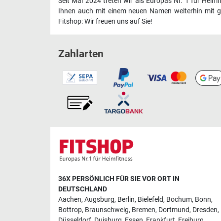
Seit Mai 2024 treten wir als Europas Nr. 1 für Heim
Ihnen auch mit einem neuen Namen weiterhin mit ge
Fitshop: Wir freuen uns auf Sie!
Zahlarten
36X PERSÖNLICH FÜR SIE VOR ORT IN
DEUTSCHLAND
Aachen
,
Augsburg
,
Berlin
,
Bielefeld
,
Bochum
,
Bonn
,
Bottrop
,
Braunschweig
,
Bremen
,
Dortmund
,
Dresden
,
Düsseldorf
,
Duisburg
,
Essen
,
Frankfurt
,
Freiburg
,