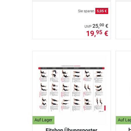
Sie sparen
5,05 €
00
25,
€
UVP
19,
€
95
Auf Lager
Auf La
Fitshop Übungsposter