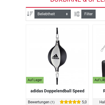
Ansicht filtern
Sortierung
Filter
Auf Lager
Auf La
adidas Doppelendball Speed
Bewertungen
5,0
Hal
(1)