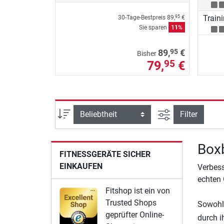
Traini
30-Tage-Bestpreis
89,
€
95
Sie sparen
11%
95
89,
€
Bisher
79,
€
95
Ansicht filtern
Sortierung
Filter
Boxb
FITNESSGERÄTE SICHER
EINKAUFEN
Verbess
echten
Fitshop ist ein von
Trusted Shops
Sowohl 
geprüfter Online-
durch i