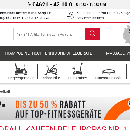
04621 - 42 10 0
08:00 - 19:00 Uhr
tschlands bester Online-Shop
für
69 Fachmärkte vor Ort mit 75 eig
rtgeräte (n-tv+DISQ 2016-2024)
Servicetechnikern
Suchen
TRAMPOLINE, TISCHTENNIS UND SPIELGERÄTE
MASSAGE, Y
Liegeergometer
Indoor Bike
Heimtrainer
Fitnesstrampolin
edball
DBALL KAUFEN BEI EUROPAS NR. 1