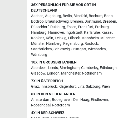
36X PERSÖNLICH FÜR SIE VOR ORT IN
DEUTSCHLAND
Aachen
,
Augsburg
,
Berlin
,
Bielefeld
,
Bochum
,
Bonn
,
Bottrop
,
Braunschweig
,
Bremen
,
Dortmund
,
Dresden
,
Düsseldorf
,
Duisburg
,
Essen
,
Frankfurt
,
Freiburg
,
Hamburg
,
Hannover
,
Ingolstadt
,
Karlsruhe
,
Kassel
,
Koblenz
,
Köln
,
Leipzig
,
Lübeck
,
Mannheim
,
München
,
Münster
,
Nürnberg
,
Regensburg
,
Rostock
,
Saarbrücken
,
Schleswig
,
Stuttgart
,
Wiesbaden
,
Würzburg
10X IN GROSSBRITANNIEN
Aberdeen
,
Leeds
,
Birmingham
,
Camberley
,
Edinburgh
,
Glasgow
,
London
,
Manchester
,
Nottingham
7X IN ÖSTERREICH
Graz
,
Innsbruck
,
Klagenfurt
,
Linz
,
Salzburg
,
Wien
6X IN DEN NIEDERLANDEN
Amsterdam
,
Bodegraven
,
Den Haag
,
Eindhoven
,
Roosendaal
,
Rotterdam
4X IN DER SCHWEIZ