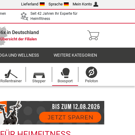
Lieferland
Sprache
Mein Konto
enen
Seit 42 Jahren Ihr Experte für
Heimfitness
36x in Deutschland
Übersicht der Filialen
OGA UND WELLNESS
WEITERE KATEGORIEN
Rollentrainer
Stepper
Boxsport
Peloton
 FÜR HEIMFITNESS