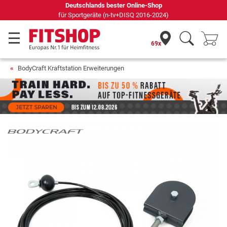
69 Fachmärkte vor Ort mit 75 eigenen Servicetechnikern
69x
BodyCraft Kraftstation Erweiterungen