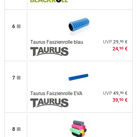
6
90
Taurus Faszienrolle blau
UVP
29,
€
24,
€
90
7
90
Taurus Faszienrolle EVA
UVP
49,
€
39,
€
90
8