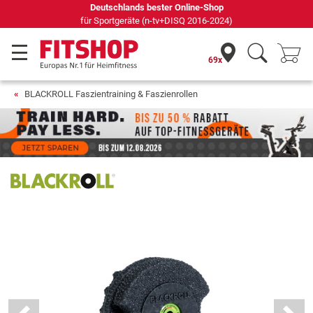
69 Fachmärkte vor Ort mit 75 eigenen Servicetechnikern
69x
BLACKROLL Faszientraining & Faszienrollen