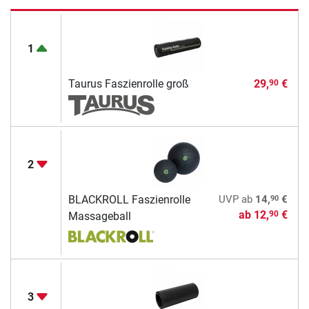
1
Taurus Faszienrolle groß
29,
€
90
2
90
BLACKROLL Faszienrolle
UVP
ab
14,
€
ab
12,
€
90
Massageball
3