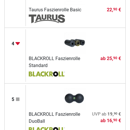
Taurus Faszienrolle Basic
22,
€
90
4
BLACKROLL Faszienrolle
ab
25,
€
90
Standard
5
90
BLACKROLL Faszienrolle
UVP
ab
19,
€
ab
16,
€
90
DuoBall