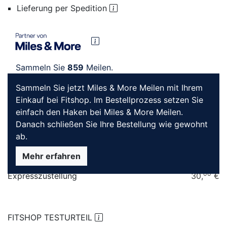
Lieferung per Spedition
Sammeln Sie
859
Meilen.
Sammeln Sie jetzt Miles & More Meilen mit Ihrem
00
859,
€
Einkauf bei Fitshop. Im Bestellprozess setzen Sie
einfach den Haken bei Miles & More Meilen.
83
Finanzierung
ab
20,
€
Danach schließen Sie Ihre Bestellung wie gewohnt
ab.
Anzahl
IN DEN WARENKORB
Mehr erfahren
00
Expresszustellung
30,
€
FITSHOP TESTURTEIL