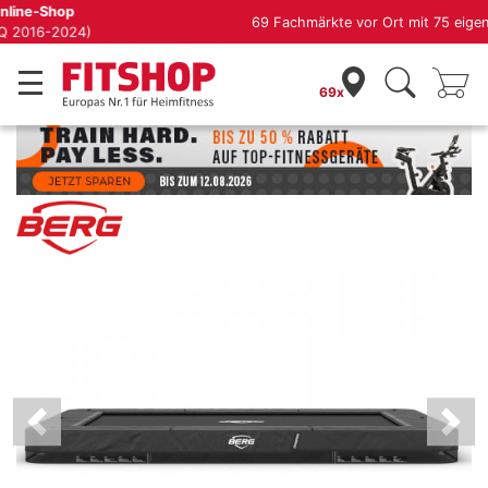
69 Fachmärkte vor Ort mit 75 eigenen Servicetechnikern
Berg Trampolin
69x
Previous
Nex