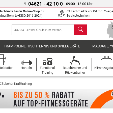
04621 - 42 10 0
09:00 - 18:00 Uhr
tschlands bester Online-Shop
für
69 Fachmärkte vor Ort mit 75 eig
rtgeräte (n-tv+DISQ 2016-2024)
Servicetechnikern
Suchen
TRAMPOLINE, TISCHTENNIS UND SPIELGERÄTE
MASSAGE, Y
elstation
Hanteln
Functional
Bauchtrainer und
Klimmzugst
Training
Rückentrainer
 Zubehör Krafttraining