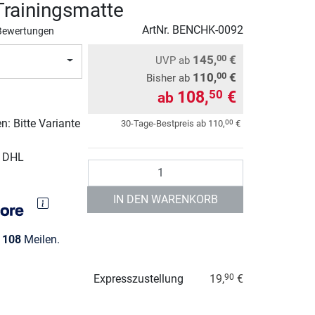
rainingsmatte
ArtNr.
BENCHK-0092
Bewertungen
145,
€
00
UVP
ab
110,
€
00
Bisher ab
108,
€
50
ab
: Bitte Variante
00
30-Tage-Bestpreis ab
110,
€
r DHL
Anzahl
IN DEN WARENKORB
e
108
Meilen.
Expresszustellung
19,
€
90