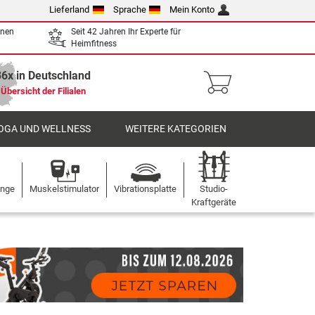
Lieferland
Sprache
Mein Konto
enen
Seit 42 Jahren Ihr Experte für
Heimfitness
36x in Deutschland
Übersicht der Filialen
OGA UND WELLNESS
WEITERE KATEGORIEN
ange
Muskelstimulator
Vibrationsplatte
Studio-
Kraftgeräte