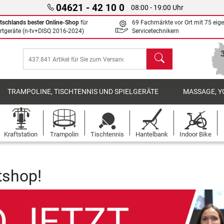
04621 - 42 10 0
08:00 - 19:00 Uhr
tschlands bester Online-Shop
für
69 Fachmärkte vor Ort mit 75 eig
rtgeräte (n-tv+DISQ 2016-2024)
Servicetechnikern
Suchen
TRAMPOLINE, TISCHTENNIS UND SPIELGERÄTE
MASSAGE, Y
Kraftstation
Trampolin
Tischtennis
Hantelbank
Indoor Bike
tshop!