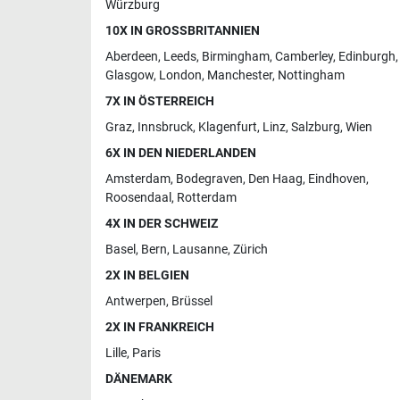
Würzburg
10X IN GROSSBRITANNIEN
Aberdeen
,
Leeds
,
Birmingham
,
Camberley
,
Edinburgh
,
Glasgow
,
London
,
Manchester
,
Nottingham
7X IN ÖSTERREICH
Graz
,
Innsbruck
,
Klagenfurt
,
Linz
,
Salzburg
,
Wien
6X IN DEN NIEDERLANDEN
Amsterdam
,
Bodegraven
,
Den Haag
,
Eindhoven
,
Roosendaal
,
Rotterdam
4X IN DER SCHWEIZ
Basel
,
Bern
,
Lausanne
,
Zürich
2X IN BELGIEN
Antwerpen
,
Brüssel
2X IN FRANKREICH
Lille
,
Paris
DÄNEMARK