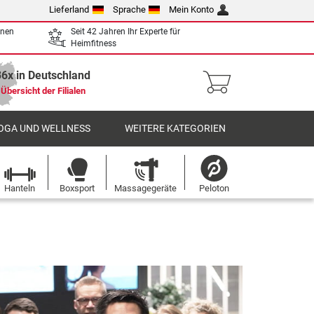
Lieferland
Sprache
Mein Konto
enen
Seit 42 Jahren Ihr Experte für
Heimfitness
36x in Deutschland
Übersicht der Filialen
OGA UND WELLNESS
WEITERE KATEGORIEN
Hanteln
Boxsport
Massagegeräte
Peloton