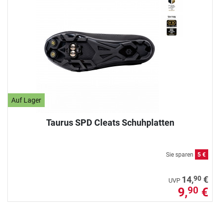
Auf Lager
Taurus SPD Cleats Schuhplatten
Sie sparen
5 €
90
14,
€
UVP
9,
€
90