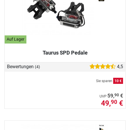
Auf Lager
Taurus SPD Pedale
Bewertungen
4,5
(4)
Sie sparen
10 €
90
59,
€
UVP
49,
€
90