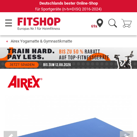
69 Fachmärkte vor Ort mit 75 eigenen Servicetechnikern
69x
Airex Yogamatte & Gymnastikmatte