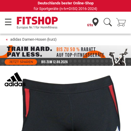
Deutschlands bester Online-Shop
für Sportgeräte (n-tv+DISQ 2016-2024)
69x
adidas Damen-Hosen (kurz)