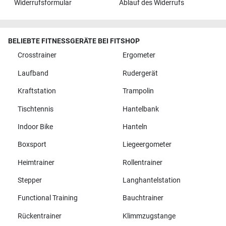
Widerrufsformular
Ablauf des Widerrufs
BELIEBTE FITNESSGERÄTE BEI FITSHOP
Crosstrainer
Ergometer
Laufband
Rudergerät
Kraftstation
Trampolin
Tischtennis
Hantelbank
Indoor Bike
Hanteln
Boxsport
Liegeergometer
Heimtrainer
Rollentrainer
Stepper
Langhantelstation
Functional Training
Bauchtrainer
Rückentrainer
Klimmzugstange