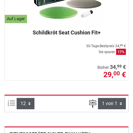
Auf Lager
Schildkröt Seat Cushion Fit+
30-Tage-Bestpreis
34,
€
99
Sie sparen
17%
99
34,
€
Bisher
29,
€
00
Artikel pro Seite:
Seite