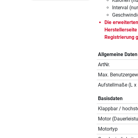
Kalorien (nu
Interval (nu
Geschwindig
Die erweiterte
Herstellerseit
Registrierung g
Allgemeine Daten
ArtNr.
Max. Benutzergew
Aufstellmaße (L x 
Basisdaten
Klappbar / hochste
Motor (Dauerleist
Motortyp