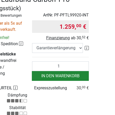
ngsstück)
ArtNr.
PF-PFTL99920-INT
 Bewertungen
r als 5x auf
1.259,
€
00
verkauft.
frei!
Finanzierung
ab
30,
€
52
r Spedition
Garantieverlä
zelstücke
nwandfrei
Anzahl
e /
ung
IN DEN WARENKORB
URTEIL
Expresszustellung
30,
€
00
Dämpfung
Stabilität