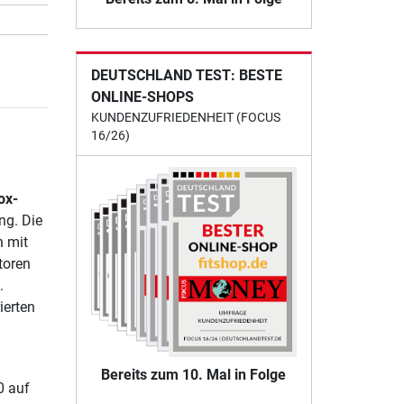
DEUTSCHLAND TEST: BESTE
ONLINE-SHOPS
KUNDENZUFRIEDENHEIT (FOCUS
16/26)
ox-
ng. Die
h mit
toren
.
ierten
Bereits zum 10. Mal in Folge
0 auf