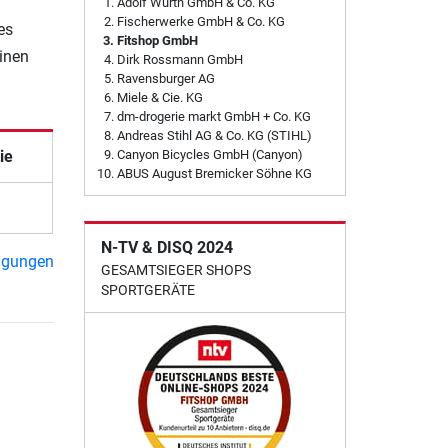
Adolf Würth GmbH & Co. KG
Fischerwerke GmbH & Co. KG
es
Fitshop GmbH
einen
Dirk Rossmann GmbH
Ravensburger AG
Miele & Cie. KG
dm-drogerie markt GmbH + Co. KG
Andreas Stihl AG & Co. KG (STIHL)
ie
Canyon Bicycles GmbH (Canyon)
ABUS August Bremicker Söhne KG
N-TV & DISQ 2024
ngungen
GESAMTSIEGER SHOPS
SPORTGERÄTE