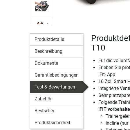
Produktdet
Produktdetails
T10
Beschreibung
Für die vollumf
Dokumente
Erleben Sie pro
iFit- App
Garantiebedingungen
10 Zoll Smart 
Test & Bewertungen
Integrierte Ven
Sehr platzspa
Zubehör
Folgende Train
iFIT vorbehalt
Bestseller
Trainergelei
Produktsicherheit
Incline (nur