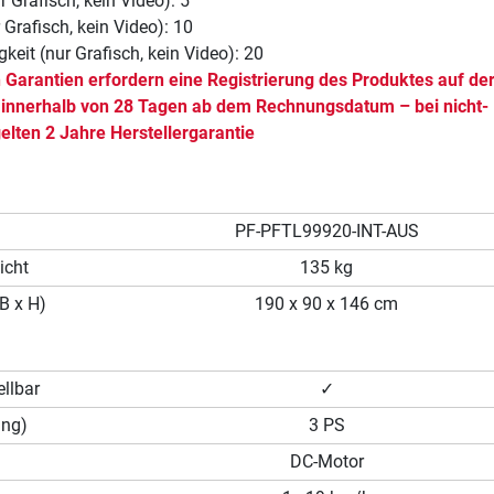
r Grafisch, kein Video): 5
r Grafisch, kein Video): 10
keit (nur Grafisch, kein Video): 20
n Garantien erfordern eine Registrierung des Produktes auf de
e innerhalb von 28 Tagen ab dem Rechnungsdatum – bei nicht-
elten 2 Jahre Herstellergarantie
PF-PFTL99920-INT-AUS
icht
135 kg
B x H)
190 x 90 x 146 cm
llbar
✓
ung)
3 PS
DC-Motor