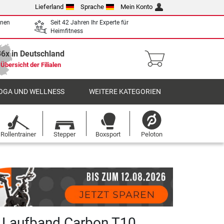
Lieferland
Sprache
Mein Konto
enen
Seit 42 Jahren Ihr Experte für
Heimfitness
36x in Deutschland
Übersicht der Filialen
OGA UND WELLNESS
WEITERE KATEGORIEN
Rollentrainer
Stepper
Boxsport
Peloton
 Laufband Carbon T10