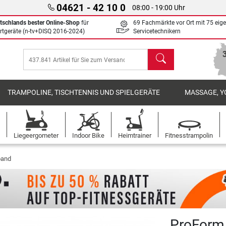
04621 - 42 10 0
08:00 - 19:00 Uhr
tschlands bester Online-Shop
für
69 Fachmärkte vor Ort mit 75 eig
rtgeräte (n-tv+DISQ 2016-2024)
Servicetechnikern
Suchen
TRAMPOLINE, TISCHTENNIS UND SPIELGERÄTE
MASSAGE, Y
Liegeergometer
Indoor Bike
Heimtrainer
Fitnesstrampolin
band
ProForm