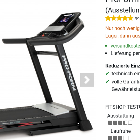
(Ausstellu
39
Nur noch wenige
Lager, dann aus
versandkosten
Lieferung pe
Reduzierte Ein
technisch ei
volle Garanti
Next
Gewährleist
FITSHOP TEST
Ausstattung
Laufruhe