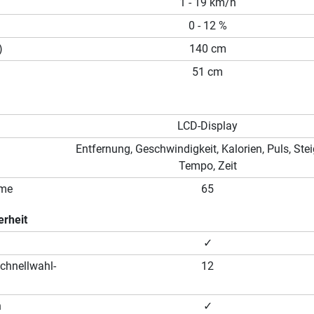
1 - 19 km/h
0 - 12 %
)
140 cm
51 cm
LCD-Display
Entfernung, Geschwindigkeit, Kalorien, Puls, Ste
Tempo, Zeit
mme
65
erheit
✓
chnellwahl-
12
n
✓