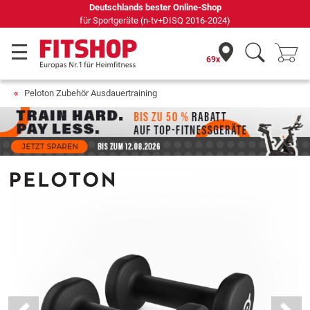
Deutschlands bester Online-Shop
für Sportgeräte (n-tv+DISQ 2016-2024)
69x
Peloton Zubehör Ausdauertraining