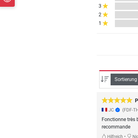
3
2
1
Sortierung
P
JC
(FDF-T
Fonctionne très 
recommande
•
Hilfreich
Nic