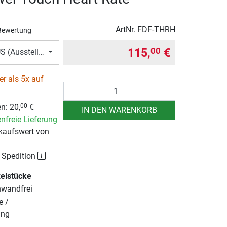
ArtNr.
FDF-THRH
Bewertung
115,
€
00
 (Ausstellungsstück)
r als 5x auf
Anzahl
en:
20,
€
00
IN DEN WARENKORB
nfreie Lieferung
kaufswert von
 Spedition
zelstücke
nwandfrei
e /
ung