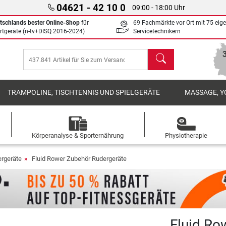
04621 - 42 10 0
09:00 - 18:00 Uhr
tschlands bester Online-Shop
für
69 Fachmärkte vor Ort mit 75 eig
rtgeräte (n-tv+DISQ 2016-2024)
Servicetechnikern
Suchen
TRAMPOLINE, TISCHTENNIS UND SPIELGERÄTE
MASSAGE, Y
Körperanalyse & Sporternährung
Physiotherapie
rgeräte
Fluid Rower Zubehör Rudergeräte
Fluid Ro