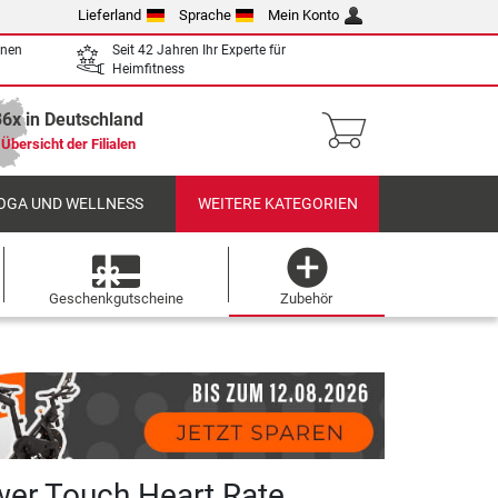
Lieferland
Sprache
Mein Konto
enen
Seit 42 Jahren Ihr Experte für
Heimfitness
36x in Deutschland
Übersicht der Filialen
OGA UND WELLNESS
WEITERE KATEGORIEN
Geschenkgutscheine
Zubehör
wer Touch Heart Rate