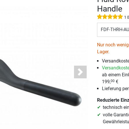
Handle
1 
FDF-THRH-AUS
Nur noch wenige
Lager.
Versandkost
Versandkoste
ab einem Ein
Next
199,
€
00
Lieferung per
Reduzierte Ein
technisch ei
volle Garanti
Gewährleist