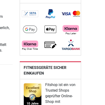
om
rlich,
telt
s.
FITNESSGERÄTE SICHER
EINKAUFEN
Fitshop ist ein von
Trusted Shops
geprüfter Online-
Shop mit