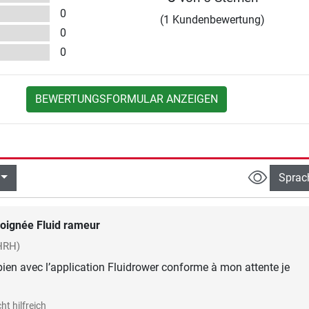
0
(1 Kundenbewertung)
0
0
BEWERTUNGSFORMULAR ANZEIGEN
Sprac
oignée Fluid rameur
HRH)
bien avec l’application Fluidrower conforme à mon attente je
ht hilfreich