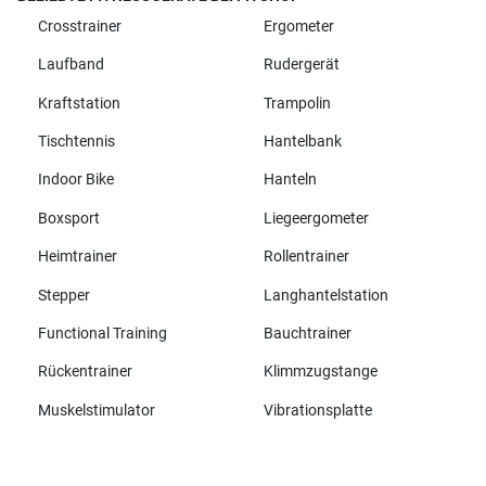
Crosstrainer
Ergometer
Laufband
Rudergerät
Kraftstation
Trampolin
Tischtennis
Hantelbank
Indoor Bike
Hanteln
Boxsport
Liegeergometer
Heimtrainer
Rollentrainer
Stepper
Langhantelstation
Functional Training
Bauchtrainer
Rückentrainer
Klimmzugstange
Muskelstimulator
Vibrationsplatte
Alle Marken