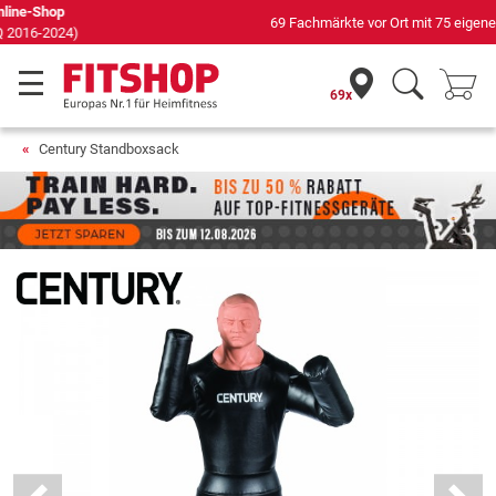
69 Fachmärkte vor Ort mit 75 eigenen Servicetechnikern
69x
Century Standboxsack