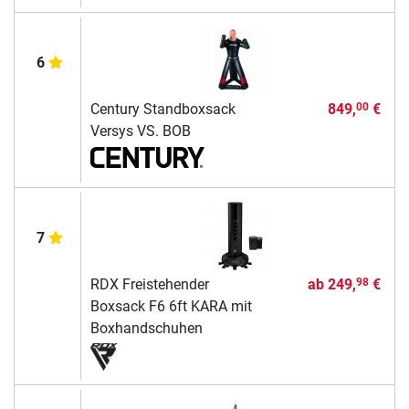
6
Century Standboxsack
849,
€
00
Versys VS. BOB
7
RDX Freistehender
ab
249,
€
98
Boxsack F6 6ft KARA mit
Boxhandschuhen