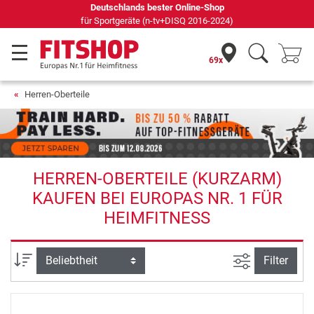
Deutschlands bester Online-Shop
für Sportgeräte (n-tv+DISQ 2016-2024)
69x
Herren-Oberteile
HERREN-OBERTEILE (KURZARM)
KAUFEN BEI EUROPAS NR. 1 FÜR
HEIMFITNESS
Ansicht filte
Sortierung
Filter