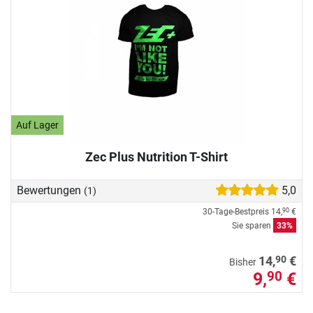
Auf Lager
Zec Plus Nutrition T-Shirt
Bewertungen
5,0
(1)
30-Tage-Bestpreis
14,
€
90
Sie sparen
33%
90
14,
€
Bisher
9,
€
90