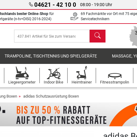
04621 - 42 10 0
08:00 - 19:00 Uhr
tschlands bester Online-Shop
für
69 Fachmärkte vor Ort mit 75 eig
rtgeräte (n-tv+DISQ 2016-2024)
Servicetechnikern
Suchen
TRAMPOLINE, TISCHTENNIS UND SPIELGERÄTE
MASSAGE, Y
Liegeergometer
Indoor Bike
Heimtrainer
Fitnesstrampolin
ung Boxen
adidas Schutzausrüstung Boxen
adidas B