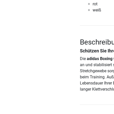
rot
weiß
Beschreib
Schützen Sie Ih
Die
adidas Boxing
an und stabilisier
Stretchgewebe sorg
beim Training. Au
Lebensdauer Ihrer
langer Klettverschl