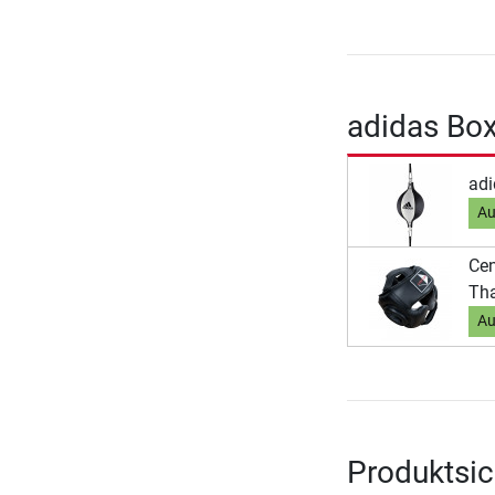
adidas Bo
adi
Au
Cen
Tha
Au
Produktsic