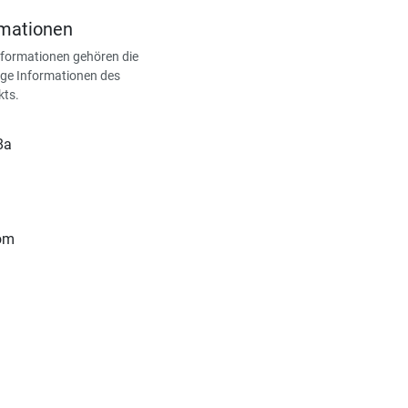
rmationen
nformationen gehören die
ge Informationen des
kts.
8a
com