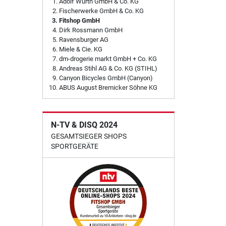
Adolf Würth GmbH & Co. KG
Fischerwerke GmbH & Co. KG
Fitshop GmbH
Dirk Rossmann GmbH
Ravensburger AG
Miele & Cie. KG
dm-drogerie markt GmbH + Co. KG
Andreas Stihl AG & Co. KG (STIHL)
Canyon Bicycles GmbH (Canyon)
ABUS August Bremicker Söhne KG
N-TV & DISQ 2024
GESAMTSIEGER SHOPS
SPORTGERÄTE