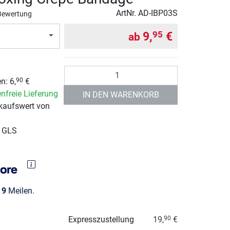
ArtNr.
AD-IBP03S
Bewertung
9,
€
95
ab
Anzahl
n: 6,
€
90
nfreie Lieferung
IN DEN WARENKORB
kaufswert von
r GLS
e
9
Meilen.
Expresszustellung
19,
€
90