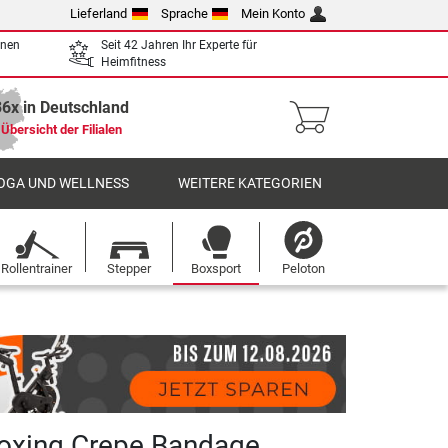
Lieferland
Sprache
Mein Konto
enen
Seit 42 Jahren Ihr Experte für
Heimfitness
36x in Deutschland
Übersicht der Filialen
OGA UND WELLNESS
WEITERE KATEGORIEN
Rollentrainer
Stepper
Boxsport
Peloton
oxing Crepe Bandage