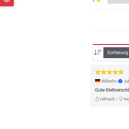
1
Sortierung
Wilhelm
Ju
Gute Klettversch
•
Hilfreich
Nic