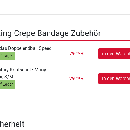
xing Crepe Bandage Zubehör
das Doppelendball Speed
79,
€
in den Waren
95
f Lager
tury Kopfschutz Muay
i, S/M
29,
€
in den Waren
90
f Lager
herheit