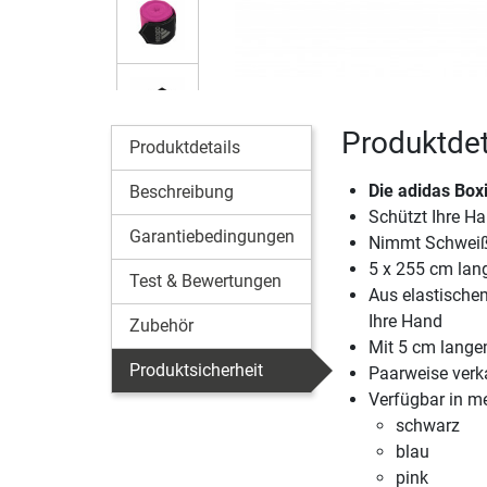
Produktdet
Produktdetails
Die
adidas Box
Beschreibung
Schützt Ihre H
Garantiebedingungen
Nimmt Schweiß 
5 x 255 cm la
Test & Bewertungen
Aus elastische
Ihre Hand
Zubehör
Mit 5 cm lange
Produktsicherheit
Paarweise verk
Verfügbar in m
schwarz
blau
pink