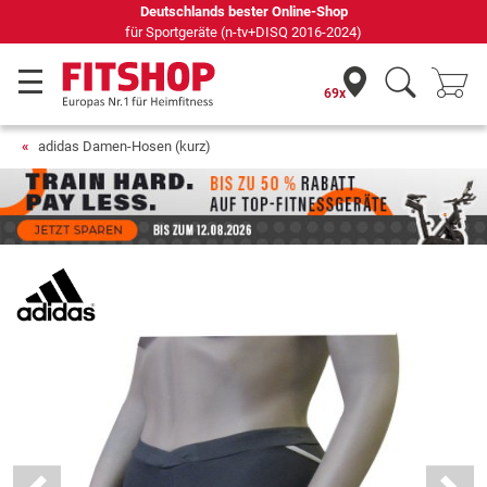
Deutschlands bester Online-Shop
für Sportgeräte (n-tv+DISQ 2016-2024)
69x
adidas Damen-Hosen (kurz)