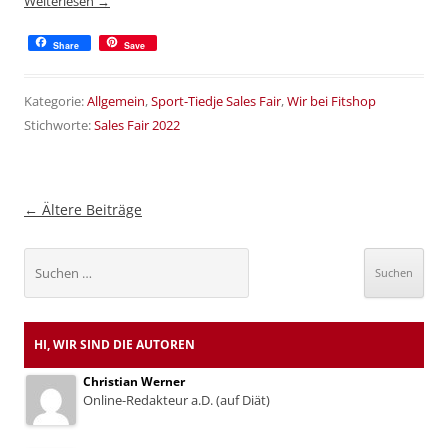
Weiterlesen
→
Share
Save
Kategorie:
Allgemein
,
Sport-Tiedje Sales Fair
,
Wir bei Fitshop
Stichworte:
Sales Fair 2022
Beitragsnavigation
←
Ältere Beiträge
Suchen
nach:
HI, WIR SIND DIE AUTOREN
Christian Werner
Online-Redakteur a.D. (auf Diät)