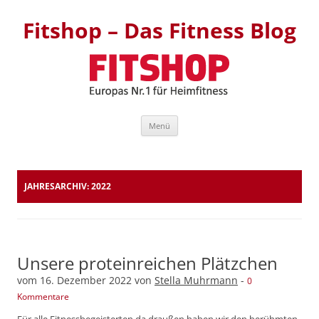
Fitshop – Das Fitness Blog
Zum Inhalt springen
Menü
JAHRESARCHIV:
2022
Unsere proteinreichen Plätzchen
vom
16. Dezember 2022
von
Stella Muhrmann
-
0
Kommentare
Für alle Fitnessbegeisterten da draußen haben wir den berühmten