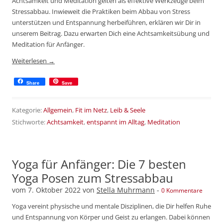
Achtsamkeit und Meditation gelten als effektive Werkzeuge beim
Stressabbau. Inwieweit die Praktiken beim Abbau von Stress
unterstützen und Entspannung herbeiführen, erklären wir Dir in
unserem Beitrag. Dazu erwarten Dich eine Achtsamkeitsübung und
Meditation für Anfänger.
Weiterlesen
→
Share
Save
Kategorie:
Allgemein
,
Fit im Netz
,
Leib & Seele
Stichworte:
Achtsamkeit
,
entspannt im Alltag
,
Meditation
Yoga für Anfänger: Die 7 besten
Yoga Posen zum Stressabbau
vom
7. Oktober 2022
von
Stella Muhrmann
-
0 Kommentare
Yoga vereint physische und mentale Disziplinen, die Dir helfen Ruhe
und Entspannung von Körper und Geist zu erlangen. Dabei können