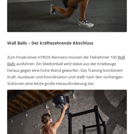
Wall Balls
– Der kräftezehrende Abschluss
Zum Finale eines HYROX-Rennens müssen die Teilnehmer 100
Wall
Balls
ausführen. Ein Medizinball wird dabei aus der Kniebeuge
heraus gegen eine hohe Wand geworfen. Das Training kombiniert
Kraft, Ausdauer und Koordination und stellt nach den vorherigen
Stationen eine letzte große Herausforderung dar.