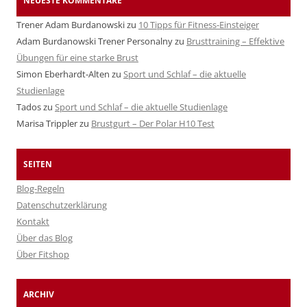
NEUESTE KOMMENTARE
Trener Adam Burdanowski
zu
10 Tipps für Fitness-Einsteiger
Adam Burdanowski Trener Personalny
zu
Brusttraining – Effektive
Übungen für eine starke Brust
Simon Eberhardt-Alten
zu
Sport und Schlaf – die aktuelle
Studienlage
Tados
zu
Sport und Schlaf – die aktuelle Studienlage
Marisa Trippler
zu
Brustgurt – Der Polar H10 Test
SEITEN
Blog-Regeln
Datenschutzerklärung
Kontakt
Über das Blog
Über Fitshop
ARCHIV