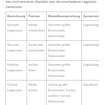
Hier noch einmal ein Überblick über die verschiedenen Liegestütz-
Variationen:
Bezeichnung
Position
Muskelbeanspruchung
Equipment
Normale
Hände
Gesamter großer
Liegestützgriffe
Liegestütze
schulterbreit
Brustmuskel,
Deltamuskel
Normale
Hände weit
Gesamter großer
Liegestützgriffe
Liegestütze
auseinander
Brustmuskel,
Deltamuskel
Einfache
auf den
Gesamter großer
Liegestützgriffe
Liegestütze
Knien
Brustmuskel,
Deltamuskel
Positive
Hände
Unterer großer
Step Board
Liegestütze
erhöht
Brustmuskel, Trizeps,
vorderer Teil des
Deltamuskel