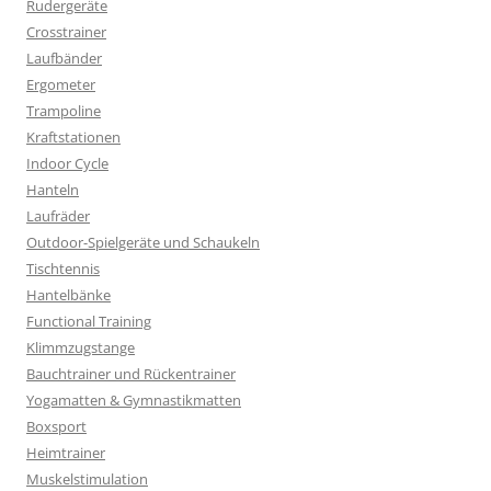
Rudergeräte
Crosstrainer
Laufbänder
Ergometer
Trampoline
Kraftstationen
Indoor Cycle
Hanteln
Laufräder
Outdoor-Spielgeräte und Schaukeln
Tischtennis
Hantelbänke
Functional Training
Klimmzugstange
Bauchtrainer und Rückentrainer
Yogamatten & Gymnastikmatten
Boxsport
Heimtrainer
Muskelstimulation