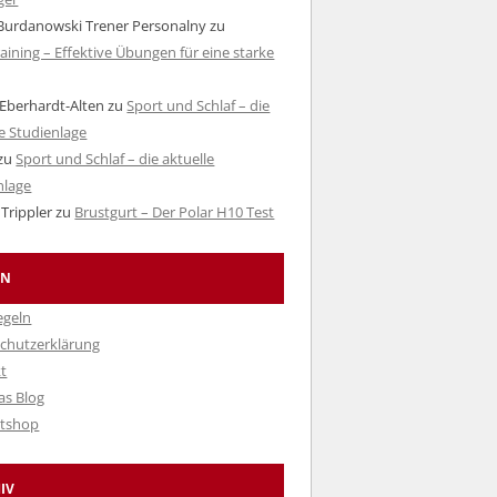
urdanowski Trener Personalny
zu
aining – Effektive Übungen für eine starke
Eberhardt-Alten
zu
Sport und Schlaf – die
le Studienlage
zu
Sport und Schlaf – die aktuelle
nlage
Trippler
zu
Brustgurt – Der Polar H10 Test
EN
egeln
chutzerklärung
t
as Blog
itshop
IV