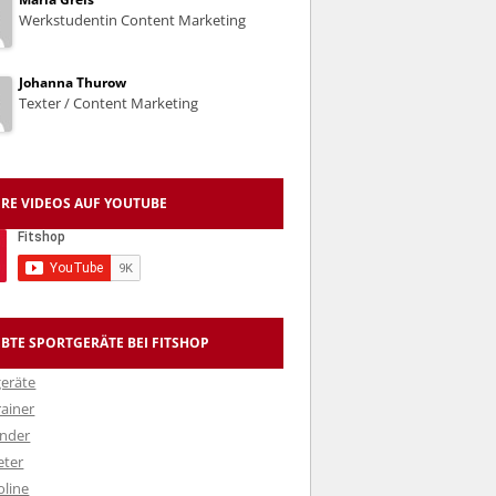
Werkstudentin Content Marketing
Johanna Thurow
Texter / Content Marketing
RE VIDEOS AUF YOUTUBE
EBTE SPORTGERÄTE BEI FITSHOP
eräte
rainer
nder
eter
line