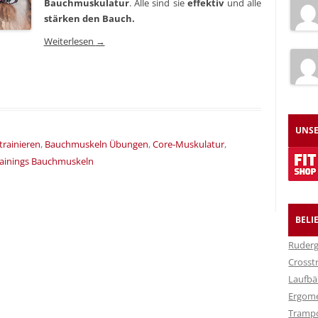
Bauchmuskulatur
. Alle sind sie
effektiv
und alle
stärken den Bauch.
Weiterlesen
→
UNSE
rainieren
,
Bauchmuskeln Übungen
,
Core-Muskulatur
,
rainings Bauchmuskeln
BELI
Ruderg
Crosst
Laufbä
Ergom
Trampo