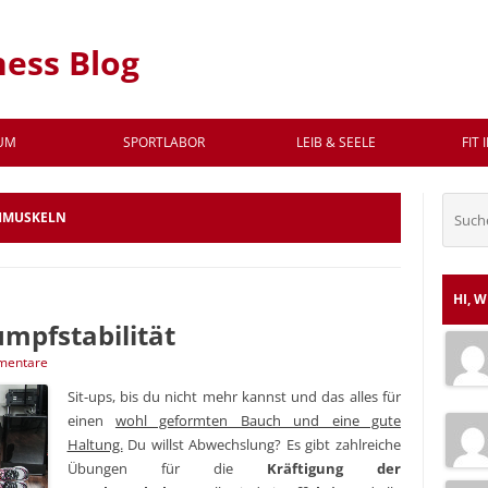
ness Blog
Zum Inhalt springen
AUM
SPORTLABOR
LEIB & SEELE
FIT 
Suche
HMUSKELN
nach:
HI, 
mpfstabilität
mentare
Sit-ups, bis du nicht mehr kannst und das alles für
einen
wohl geformten Bauch und eine gute
Haltung.
Du willst Abwechslung? Es gibt zahlreiche
Übungen für die
Kräftigung der