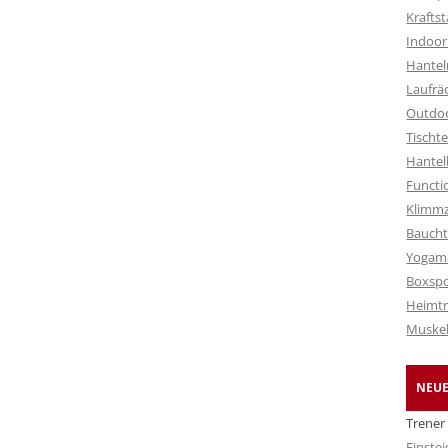
Krafts
Indoor
Hantel
Laufrä
Outdoo
Tischt
Hante
Functi
Klimm
Baucht
Yogam
Boxspo
Heimtr
Muskel
NEU
Trener
Einstei