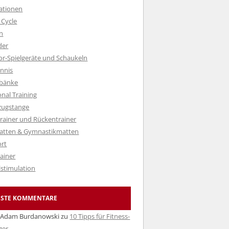
tationen
 Cycle
n
der
r-Spielgeräte und Schaukeln
ennis
lbänke
onal Training
zugstange
rainer und Rückentrainer
atten & Gymnastikmatten
rt
ainer
stimulation
ESTE KOMMENTARE
 Adam Burdanowski
zu
10 Tipps für Fitness-
ger