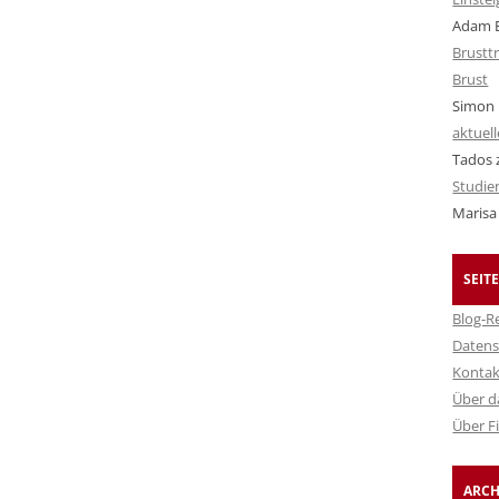
Adam B
Brusttr
Brust
Simon 
aktuel
Tados
Studie
Marisa 
SEIT
Blog-R
Datens
Kontak
Über d
Über F
ARCH