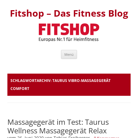
Fitshop – Das Fitness Blog
Zum Inhalt springen
Menü
SCHLAGWORTARCHIV:
TAURUS VIBRO-MASSAGEGERÄT
COMFORT
Massagegerät im Test: Taurus
Wellness Massagegerät Relax
vom
26. Juni 2020
von
Tobias Freiberger
-