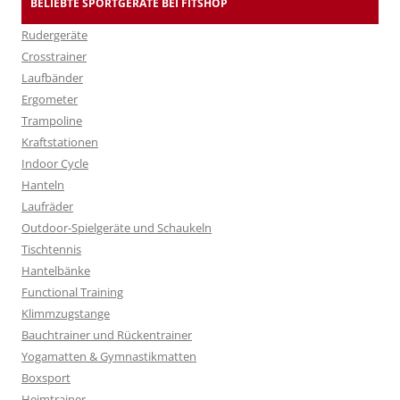
BELIEBTE SPORTGERÄTE BEI FITSHOP
Rudergeräte
Crosstrainer
Laufbänder
Ergometer
Trampoline
Kraftstationen
Indoor Cycle
Hanteln
Laufräder
Outdoor-Spielgeräte und Schaukeln
Tischtennis
Hantelbänke
Functional Training
Klimmzugstange
Bauchtrainer und Rückentrainer
Yogamatten & Gymnastikmatten
Boxsport
Heimtrainer