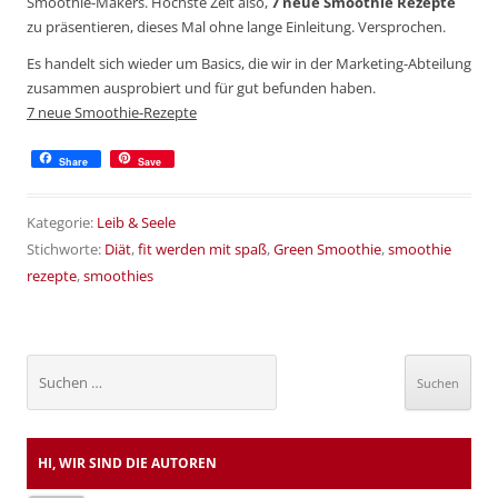
Smoothie-Makers. Höchste Zeit also,
7 neue Smoothie Rezepte
zu präsentieren, dieses Mal ohne lange Einleitung. Versprochen.
Es handelt sich wieder um Basics, die wir in der Marketing-Abteilung
zusammen ausprobiert und für gut befunden haben.
7 neue Smoothie-Rezepte
Share
Save
Kategorie:
Leib & Seele
Stichworte:
Diät
,
fit werden mit spaß
,
Green Smoothie
,
smoothie
rezepte
,
smoothies
Suchen
nach:
HI, WIR SIND DIE AUTOREN