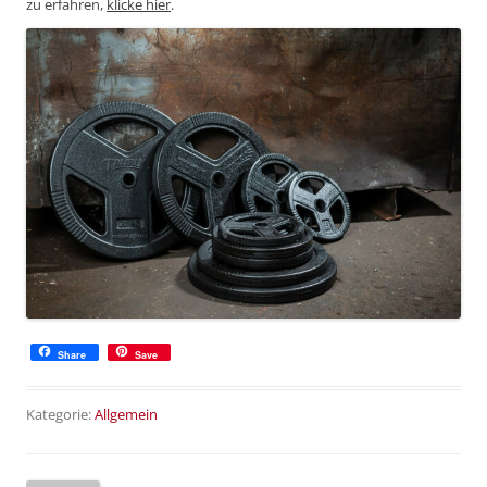
zu erfahren,
klicke hier
.
Share
Save
Kategorie:
Allgemein